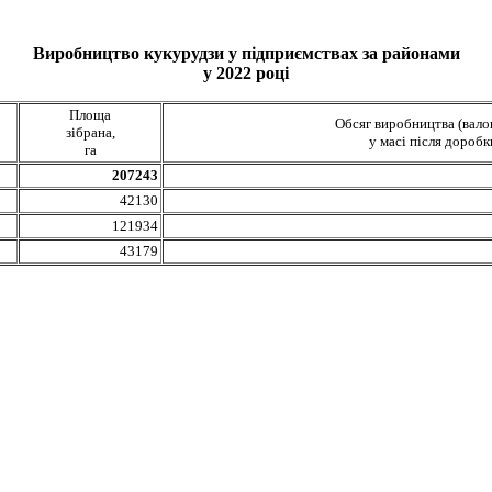
Виробництво кукурудзи у підприємствах за районами
у 2022 році
Площа
Обсяг виробництва (вало
зібрана,
у масі після доробк
га
207243
42130
121934
43179