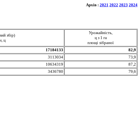
Архів :
2021
2022
2023
2024
Урожайність,
вий збір)
ц з 1 га
и, ц
площі зібраної
17184133
82,9
3113034
73,9
10634319
87,2
3436780
79,6