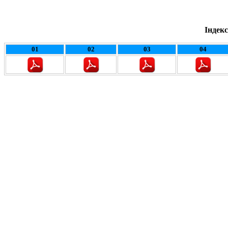
Індекс
01
02
03
04