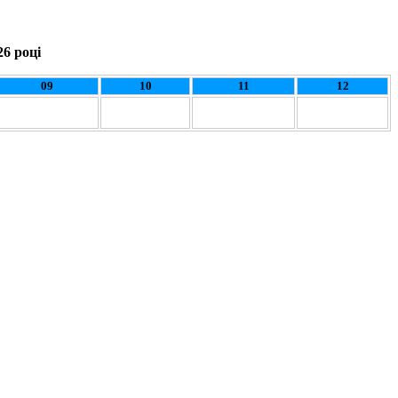
26 році
09
10
11
12