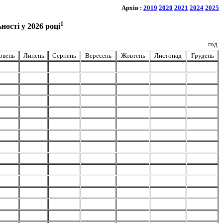
Архів :
2019
2020
2021
2024
2025
1
ості у 2026 році
год
рвень
Липень
Серпень
Вересень
Жовтень
Листопад
Грудень