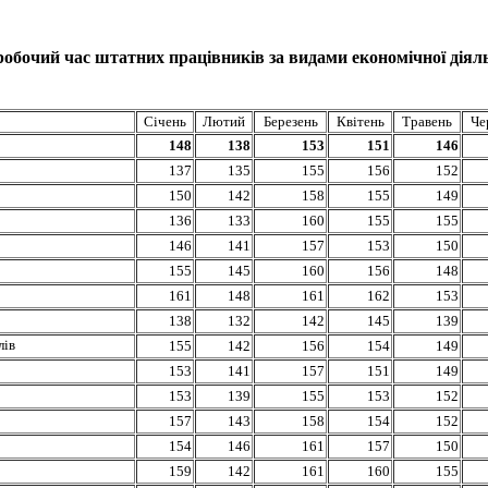
обочий час штатних працівників за видами економічної діяльн
Січень
Лютий
Березень
Квітень
Травень
Че
148
138
153
151
146
137
135
155
156
152
150
142
158
155
149
136
133
160
155
155
146
141
157
153
150
155
145
160
156
148
161
148
161
162
153
138
132
142
145
139
лів
155
142
156
154
149
153
141
157
151
149
153
139
155
153
152
157
143
158
154
152
154
146
161
157
150
159
142
161
160
155