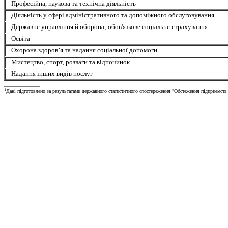
Професійна, наукова та технічна діяльність
Діяльність у сфері адміністративного та допоміжного обслуговування
Державне управління й оборона; обов'язкове соціальне страхування
Освіта
Охорона здоров’я та надання соціальної допомоги
Мистецтво, спорт, розваги та відпочинок
Надання інших видів послуг
______________
1
Дані підготовлено за результатами державного статистичного спостереження "Обстеження підприємств і