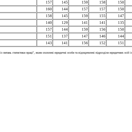
157
145
159
158
150
160
144
157
157
150
158
145
159
155
147
140
129
141
141
135
157
144
159
156
150
151
137
147
146
144
143
141
156
152
151
з питань статистики праці", яким охоплені юридичні особи та відокремлені підрозділи юридичних осіб із