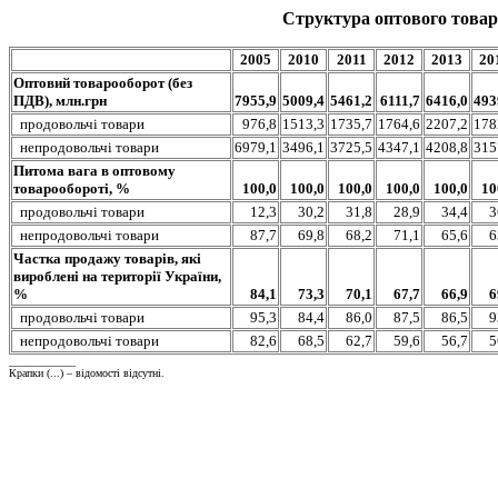
Структура оптового товаро
2005
2010
2011
2012
2013
20
Оптовий товарооборот (без
ПДВ), млн.грн
7955,9
5009,4
5461,2
6111,7
6416,0
493
продовольчі товари
976,8
1513,3
1735,7
1764,6
2207,2
178
непродовольчі товари
6979,1
3496,1
3725,5
4347,1
4208,8
315
Питома вага в оптовому
товарообороті, %
100,0
100,0
100,0
100,0
100,0
10
продовольчі товари
12,3
30,2
31,8
28,9
34,4
3
непродовольчі товари
87,7
69,8
68,2
71,1
65,6
6
Частка продажу товарів, які
вироблені на території України,
%
84,1
73,3
70,1
67,7
66,9
6
продовольчі товари
95,3
84,4
86,0
87,5
86,5
9
непродовольчі товари
82,6
68,5
62,7
59,6
56,7
5
____________
Крапки (...) – відомості відсутні.