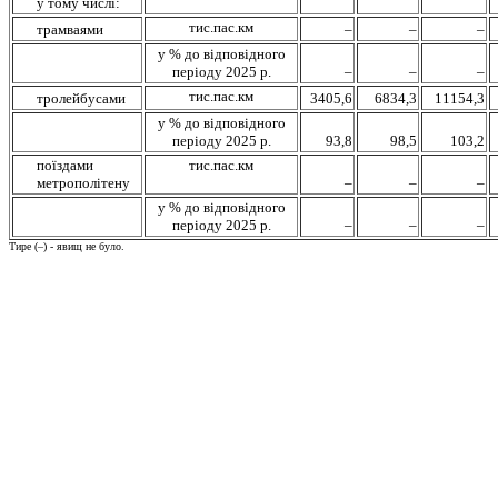
у тому числі:
тис.пас.км
трамваями
–
–
–
у % до відповідного
періоду 2025 р.
–
–
–
тис.пас.км
тролейбусами
3405,6
6834,3
11154,3
у % до відповідного
періоду 2025 р.
93,8
98,5
103,2
поїздами
тис.пас.км
метрополітену
–
–
–
у % до відповідного
періоду 2025 р.
–
–
–
Тире (–) - явищ не було.