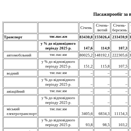
Пасажирообіг за 
Січень-
Січень-
Січень
лютий
березень
тис.пас.км
Транспорт
83430,8
155026,4
233459,9
у % до відповідного
періоду 2025 р.
147,6
114,9
107,3
тис.пас.км
автомобільний
80025,2
148192,1
222305,6
у % до відповідного
періоду 2025 р.
151,2
115,8
107,5
тис.пас.км
водний
–
–
–
у % до відповідного
періоду 2025 р.
–
–
–
тис.пас.км
авіаційний
–
–
–
у % до відповідного
періоду 2025 р.
–
–
–
міський
тис.пас.км
електротранспорт
3405,6
6834,3
11154,3
у % до відповідного
періоду 2025 р.
93,8
98,5
103,2