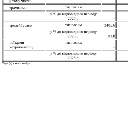
у тому числі:
тис.пас.км
трамваями
–
у % до відповідного періоду
2025 р.
–
тис.пас.км
тролейбусами
3405,6
у % до відповідного періоду
2025 р.
93,8
поїздами
тис.пас.км
метрополітену
–
у % до відповідного періоду
2025 р.
–
Тире (–) - явищ не було.