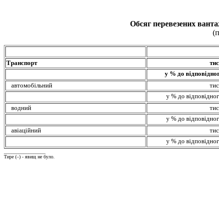
Обсяг перевезених ванта
(
Транспорт
тис
у % до відповідног
автомобільний
тис
у % до відповідног
водний
тис
у % до відповідног
авіаційний
тис
у % до відповідног
_________________
Тире (–) - явищ не було.