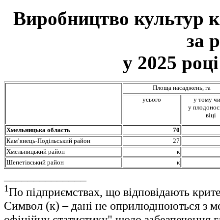
Виробництво культур к
за 
у 2025 році
Площа насаджень, га
усього
у тому чи
у плодоно
віці
Хмельницька область
70
Кам’янець-Подільський район
27
Хмельницький район
к
Шепетівський район
к
______________
1
По підприємствах, що відповідають крит
Символ (к) – дані не оприлюднюються з м
офіційну статистику" щодо забезпечення г