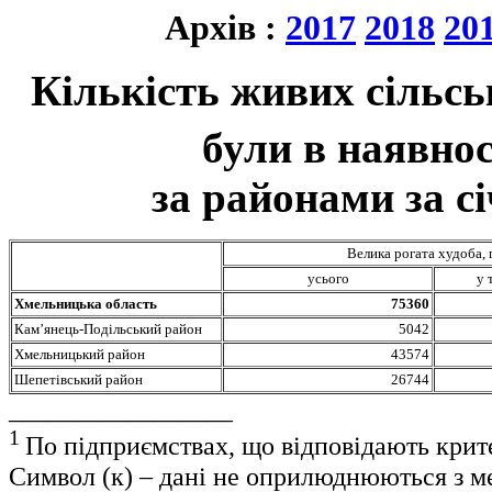
Архів :
2017
2018
20
Кількість живих сільсь
були в наявнос
за районами за с
Велика рогата худоба, 
усього
у 
Хмельницька область
75360
Кам’янець-Подільський район
5042
Хмельницький район
43574
Шепетівський район
26744
_________________
1
По підприємствах, що відповідають крит
Символ (к) – дані не оприлюднюються з м