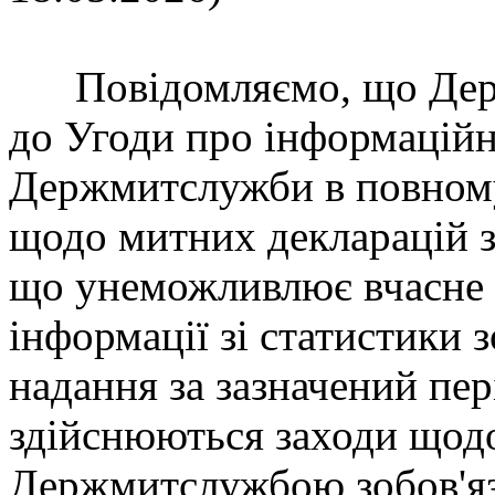
Повідомляємо, що Держс
до Угоди про інформаційн
Держмитслужби в повному 
щодо митних декларацій з
що унеможливлює вчасне
інформації зі статистики 
надання за зазначений пе
здійснюються заходи щод
Держмитслужбою зобов'яз