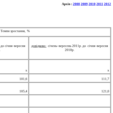
Архів :
2008
2009
2010
2011
2012
Темп
и
зростання,
%
 до січня–вересня
довідково:
січень
–
вересень 2011р. до січня
–
вересня
.
2010р.
х
х
101,6
111,7
105,4
121,0