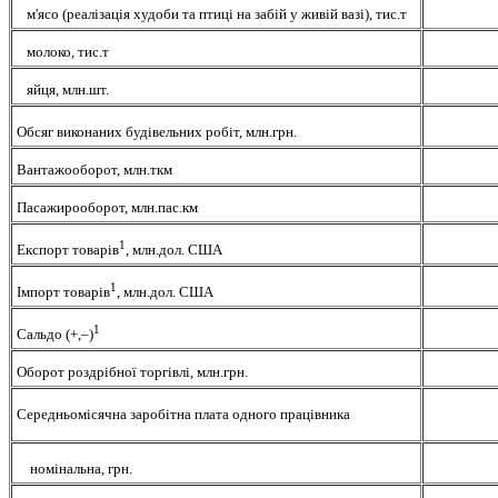
м'ясо (реалізація худоби та птиці на забій у живій вазі),
тис.т
молоко, тис.т
яйця, млн.шт.
Обсяг виконаних будівельних робіт, млн.грн.
Вантажооборот, млн.ткм
Пасажирооборот, млн.пас.км
1
Експорт товарів
, млн.дол. США
1
Імпорт товарів
, млн.дол. США
1
Сальдо (+,–)
Оборот роздрібної торгівлі, млн.грн.
Середньомісячна заробітна плата
одного
прац
і
вника
номінальна,
грн.