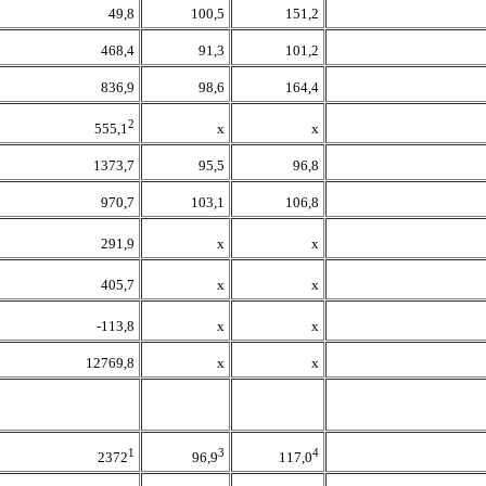
49,8
100,5
151,2
468,4
91,3
101,2
836,9
98,6
164,4
2
х
х
555,1
1373,7
95,5
96,8
970,7
103,1
106,8
291,9
х
х
405,7
х
х
-113,8
х
х
12769,8
х
х
1
3
4
2372
96,9
117,0