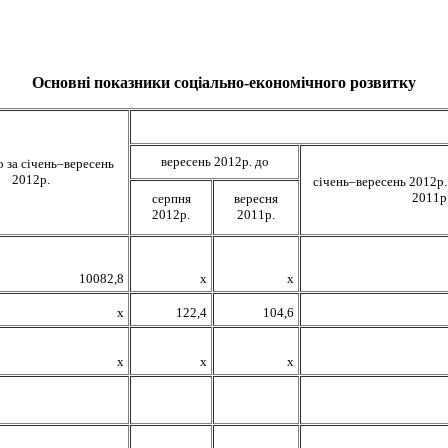
Основні показники соціально-економічного розвитку
вересень
201
2
р. до
о за
січень
–
вересень
20
12
р.
січень–вересень 2012р.
2011р
серпня
вересня
20
12
р.
20
11р
.
10082,8
х
х
х
122,4
104,6
х
х
х