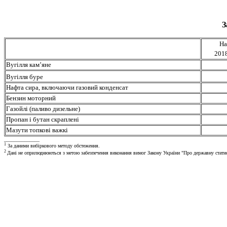
З
На
2018
Вугілля кам’яне
Вугілля буре
Нафта сира, включаючи газовий конденсат
Бензин моторний
Газойлі (паливо дизельне)
Пропан і бутан скраплені
Мазути топкові важкі
______________
1
За даними вибіркового методу обстеження.
2
Дані не оприлюднюються з метою забезпечення виконання вимог Закону України "Про державну статис