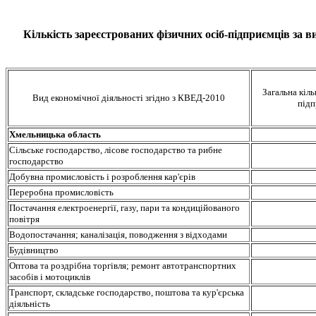
Кількість зареєстрованих фізичних осіб-підприємців за в
Загальна кіль
Вид економічної діяльності згідно з КВЕД-2010
підп
Хмельницька область
Сільське господарство, лісове господарство та рибне
господарство
Добувна промисловість і розроблення кар'єрів
Переробна промисловість
Постачання електроенергії, газу, пари та кондиційованого
повітря
Водопостачання; каналізація, поводження з відходами
Будівництво
Оптова та роздрібна торгівля; ремонт автотранспортних
засобів і мотоциклів
Транспорт, складське господарство, поштова та кур'єрська
діяльність