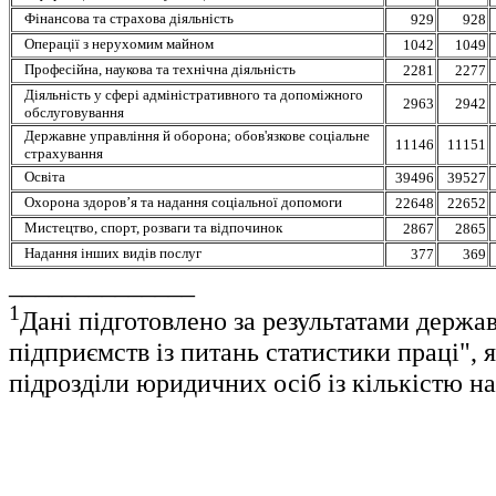
Фінансова та страхова діяльність
929
928
Операції з нерухомим майном
1042
1049
Професійна, наукова та технічна діяльність
2281
2277
Діяльність у сфері адміністративного та допоміжного
2963
2942
обслуговування
Державне управління й оборона; обов'язкове соціальне
11146
11151
страхування
Освіта
39496
39527
Охорона здоров’я та надання соціальної допомоги
22648
22652
Мистецтво, спорт, розваги та відпочинок
2867
2865
Надання інших видів послуг
377
369
______________
1
Дані підготовлено за результатами держ
підприємств із питань статистики праці",
підрозділи юридичних осіб із кількістю на