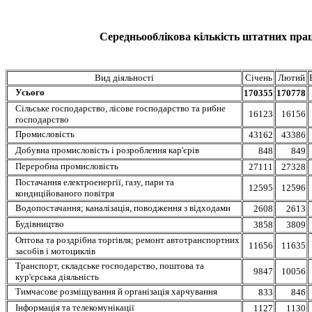
Середньооблікова кількість штатних праці
Вид діяльності
Січень
Лютий
Усього
170355
170778
Сільське господарство, лісове господарство та рибне
16123
16156
господарство
Промисловість
43162
43386
Добувна промисловість і розроблення кар'єрів
848
849
Переробна промисловість
27111
27328
Постачання електроенергії, газу, пари та
12595
12596
кондиційованого повітря
Водопостачання; каналізація, поводження з відходами
2608
2613
Будівництво
3858
3809
Оптова та роздрібна торгівля; ремонт автотранспортних
11656
11635
засобів і мотоциклів
Транспорт, складське господарство, поштова та
9847
10056
кур'єрська діяльність
Тимчасове розміщування й організація харчування
833
846
Інформація та телекомунікації
1127
1130