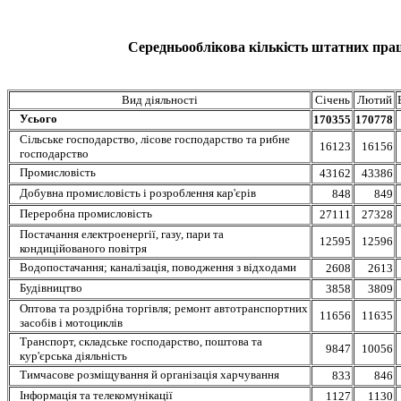
Середньооблікова кількість штатних праці
Вид діяльності
Січень
Лютий
Усього
170355
170778
Сільське господарство, лісове господарство та рибне
16123
16156
господарство
Промисловість
43162
43386
Добувна промисловість і розроблення кар'єрів
848
849
Переробна промисловість
27111
27328
Постачання електроенергії, газу, пари та
12595
12596
кондиційованого повітря
Водопостачання; каналізація, поводження з відходами
2608
2613
Будівництво
3858
3809
Оптова та роздрібна торгівля; ремонт автотранспортних
11656
11635
засобів і мотоциклів
Транспорт, складське господарство, поштова та
9847
10056
кур'єрська діяльність
Тимчасове розміщування й організація харчування
833
846
Інформація та телекомунікації
1127
1130