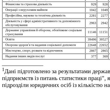
Фінансова та страхова діяльність
929
928
Операції з нерухомим майном
1042
1049
Професійна, наукова та технічна діяльність
2281
2277
Діяльність у сфері адміністративного та допоміжного
2963
2942
обслуговування
Державне управління й оборона; обов'язкове соціальне
11146
11151
страхування
Освіта
39496
39527
Охорона здоров’я та надання соціальної допомоги
22648
22652
Мистецтво, спорт, розваги та відпочинок
2867
2865
Надання інших видів послуг
377
369
______________
1
Дані підготовлено за результатами держ
підприємств із питань статистики праці",
підрозділи юридичних осіб із кількістю на