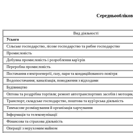
Середньооблікова
Вид діяльності
Усього
Сільське господарство, лісове господарство та рибне господарство
Промисловість
Добувна промисловість і розроблення кар'єрів
Переробна промисловість
Постачання електроенергії, газу, пари та кондиційованого повітря
Водопостачання; каналізація, поводження з відходами
Будівництво
Оптова та роздрібна торгівля; ремонт автотранспортних засобів і мотоцик
Транспорт, складське господарство, поштова та кур'єрська діяльність
Тимчасове розміщування й організація харчування
Інформація та телекомунікації
Фінансова та страхова діяльність
Операції з нерухомим майном