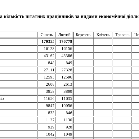
 кількість штатних працівників за видами економічної діяльн
Січень
Лютий
Березень
Квітень
Травень
Че
170355
170778
16123
16156
43162
43386
848
849
27111
27328
12595
12596
2608
2613
3858
3809
лів
11656
11635
9847
10056
833
846
1127
1130
929
928
1042
1049