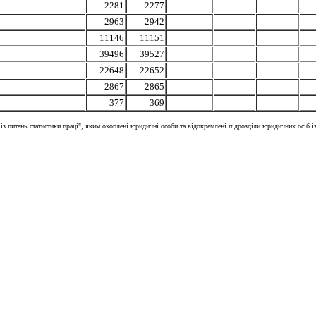
2281
2277
2963
2942
11146
11151
39496
39527
22648
22652
2867
2865
377
369
з питань статистики праці", яким охоплені юридичні особи та відокремлені підрозділи юридичних осіб із