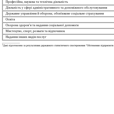
Професійна, наукова та технічна діяльність
Діяльність у сфері адміністративного та допоміжного обслуговування
Державне управління й оборона; обов'язкове соціальне страхування
Освіта
Охорона здоров’я та надання соціальної допомоги
Мистецтво, спорт, розваги та відпочинок
Надання інших видів послуг
______________
1
Дані підготовлено за результатами державного статистичного спостереження "Обстеження підприємств і