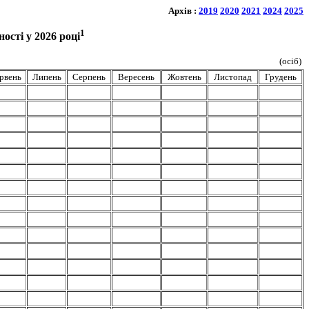
Архів :
2019
2020
2021
2024
2025
1
ості у 2026 році
(осіб)
рвень
Липень
Серпень
Вересень
Жовтень
Листопад
Грудень