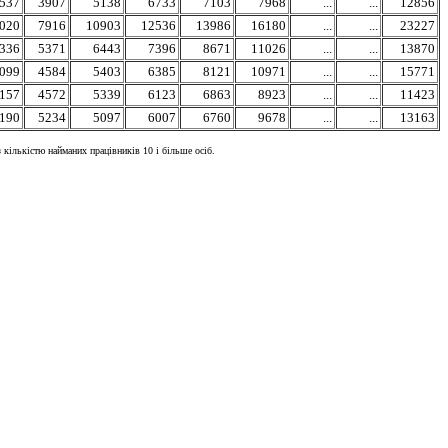
537
3907
5138
6733
7103
7968
...
...
12856
020
7916
10903
12536
13986
16180
...
...
23227
336
5371
6443
7396
8671
11026
...
...
13870
099
4584
5403
6385
8121
10971
...
...
15771
157
4572
5339
6123
6863
8923
...
...
11423
190
5234
5097
6007
6760
9678
...
...
13163
 кількістю найманих працівників 10 і більше осіб.