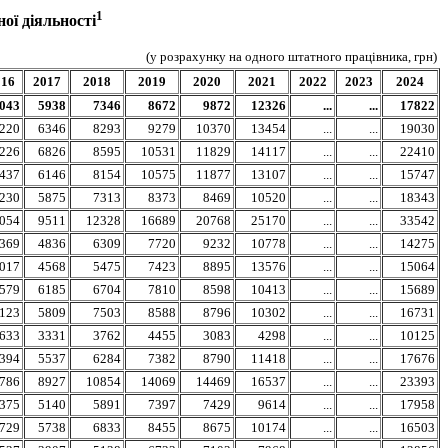
1
ої діяльності
(у розрахунку на одного штатного працівника, грн)
016
2017
2018
2019
2020
2021
2022
2023
2024
043
5938
7346
8672
9872
12326
...
...
17822
220
6346
8293
9279
10370
13454
...
...
19030
226
6826
8595
10531
11829
14117
...
...
22410
437
6146
8154
10575
11877
13107
...
...
15747
230
5875
7313
8373
8469
10520
...
...
18343
054
9511
12328
16689
20768
25170
...
...
33542
369
4836
6309
7720
9232
10778
...
...
14275
017
4568
5475
7423
8895
13576
...
...
15064
579
6185
6704
7810
8598
10413
...
...
15689
123
5809
7503
8588
8796
10302
...
...
16731
633
3331
3762
4455
3083
4298
...
...
10125
394
5537
6284
7382
8790
11418
...
...
17676
786
8927
10854
14069
14469
16537
...
...
23393
375
5140
5891
7397
7429
9614
...
...
17958
729
5738
6833
8455
8675
10174
...
...
16503