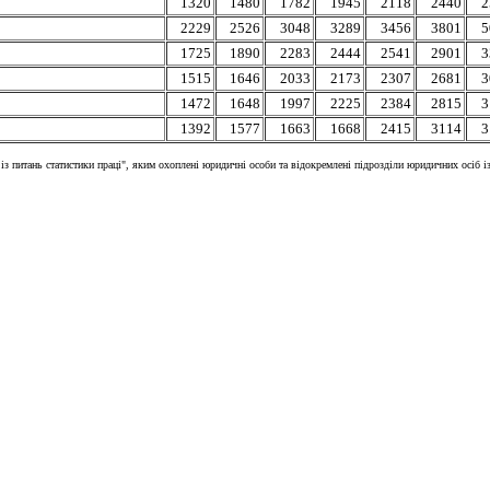
1320
1480
1782
1945
2118
2440
2
2229
2526
3048
3289
3456
3801
5
1725
1890
2283
2444
2541
2901
3
1515
1646
2033
2173
2307
2681
3
1472
1648
1997
2225
2384
2815
3
1392
1577
1663
1668
2415
3114
3
з питань статистики праці", яким охоплені юридичні особи та відокремлені підрозділи юридичних осіб із