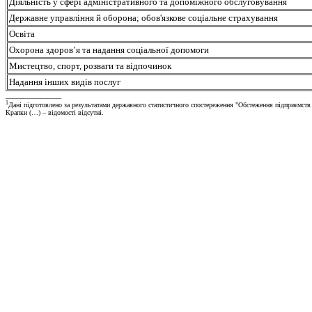
Діяльність у сфері адміністративного та допоміжного обслуговування
Державне управління й оборона; обов'язкове соціальне страхування
Освіта
Охорона здоров’я та надання соціальної допомоги
Мистецтво, спорт, розваги та відпочинок
Надання інших видів послуг
________________
1
Дані підготовлено за результатами державного статистичного спостереження "Обстеження підприємств і
Крапки (…) – відомості відсутні.