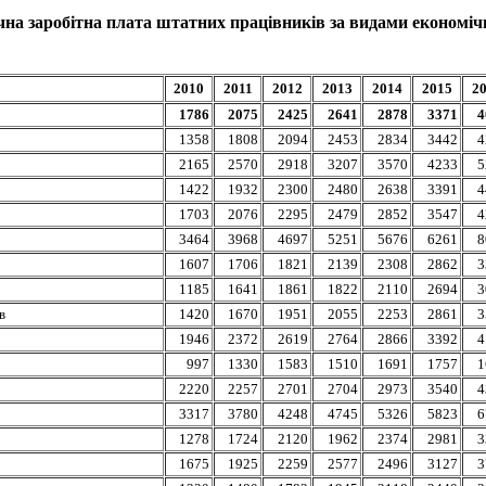
на заробітна плата штатних працівників за видами економічн
2010
2011
2012
2013
2014
2015
2
1786
2075
2425
2641
2878
3371
4
1358
1808
2094
2453
2834
3442
4
2165
2570
2918
3207
3570
4233
5
1422
1932
2300
2480
2638
3391
4
1703
2076
2295
2479
2852
3547
4
3464
3968
4697
5251
5676
6261
8
1607
1706
1821
2139
2308
2862
3
1185
1641
1861
1822
2110
2694
3
в
1420
1670
1951
2055
2253
2861
3
1946
2372
2619
2764
2866
3392
4
997
1330
1583
1510
1691
1757
1
2220
2257
2701
2704
2973
3540
4
3317
3780
4248
4745
5326
5823
6
1278
1724
2120
1962
2374
2981
3
1675
1925
2259
2577
2496
3127
3