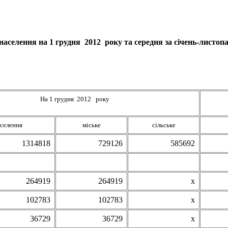
населення на 1 грудня 2012 року та середня за січень-листо
На 1 грудня 2012 року
аселення
міське
сільське
1314818
729126
585692
264919
264919
х
102783
102783
х
36729
36729
х