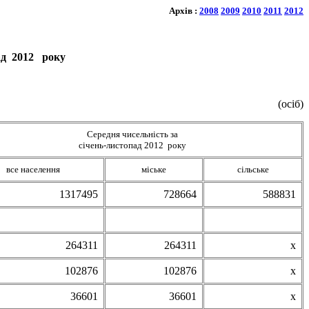
Архів :
2008
2009
2010
2011
2012
пад 2012 року
(осіб)
Середня чисельність за
січень-листопад 2012 року
все населення
міське
сільське
1317495
728664
588831
264311
264311
х
102876
102876
х
36601
36601
х