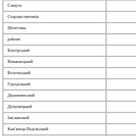
Славута
Старокостянтинів
Шепетівка
райони
Білогірський
Віньковецький
Волочиський
Городоцький
Деражнянський
Дунаєвецький
Ізяславський
Кам’янець-Подільський