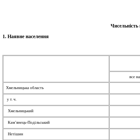
Чисельність 
1. Наявне населення
все н
Хмельницька область
у т. ч.
Хмельницький
Кам’янець-Подільський
Нетішин