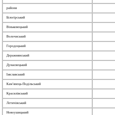
райони
Білогірський
Віньковецький
Волочиський
Городоцький
Деражнянський
Дунаєвецький
Ізяславський
Кам’янець-Подільський
Красилівський
Летичівський
Новоушицький