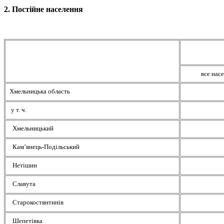
2. Постійне населення
все нас
Хмельницька область
у т. ч.
Хмельницький
Кам’янець-Подільський
Нетішин
Славута
Старокостянтинів
Шепетівка