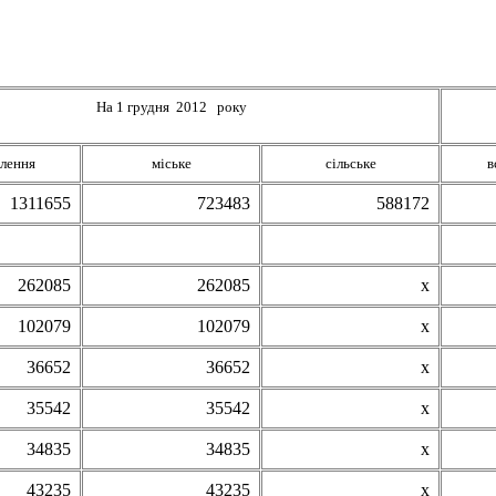
На 1 грудня 2012 року
елення
міське
сільське
в
1311655
723483
588172
262085
262085
х
102079
102079
х
36652
36652
х
35542
35542
х
34835
34835
х
43235
43235
х