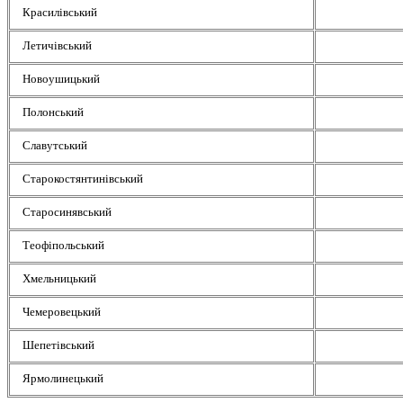
Красилівський
Летичівський
Новоушицький
Полонський
Славутський
Старокостянтинівський
Старосинявський
Теофіпольський
Хмельницький
Чемеровецький
Шепетівський
Ярмолинецький