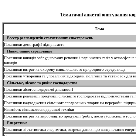
Тематичні анкетні опитування кор
Тема
Реєстр респондентів статистичних спостережень
Показники демографії підприємств
Навколишнє середовище
Показники викидів забруднюючих речовин і парникових газів у атмосферне 
викидів
Показники витрат на охорону навколишнього природного середовища
Показники утворення та управління відходами, полігонів та установок для в
Сільське, лісове та рибне господарство
Показники лісогосподарської діяльності
Показники реалізації продукції сільського господарства підприємствами та
Показники надходження сільськогосподарських тварин на переробні підпри
Наявність сільськогосподарської техніки
Показники витрат на виробництво продукції (робіт, послуг) сільського госп
Енергетика
Показники зі статистики енергетики, зокрема даних про використання енергі