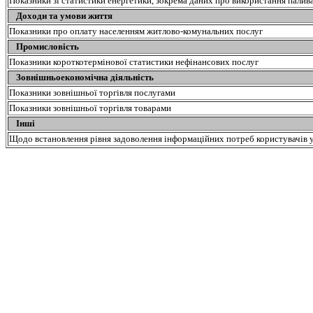
Показники зі статистики енергетики, зокрема даних про використання палив
Доходи та умови життя
Показники про оплату населенням житлово-комунальних послуг
Промисловість
Показники короткотермінової статистики нефінансових послуг
Зовнішньоекономічна діяльність
Показники зовнішньої торгівля послугами
Показники зовнішньої торгівля товарами
Інші
Щодо встановлення рівня задоволення інформаційних потреб користувачів у