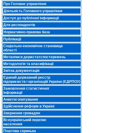
Про Головне управління
Діяльність Головного управління
Доступ до публічної інформації
Для респондентів
Нормативно-правова база
Публікації
Соціально-економічне становище
області
Метаописи держстатспостережень
Методологія та класифікації
Звітна документація
Єдиний державний реєстр
підприємств і організацій України (ЄДРПОУ)
Замовлення статистичної
інформації
Анкетні опитування
Здійснення реформ в Україні
Звернення громадян
Всеукраїнський перепис
населення
Поштова скринька